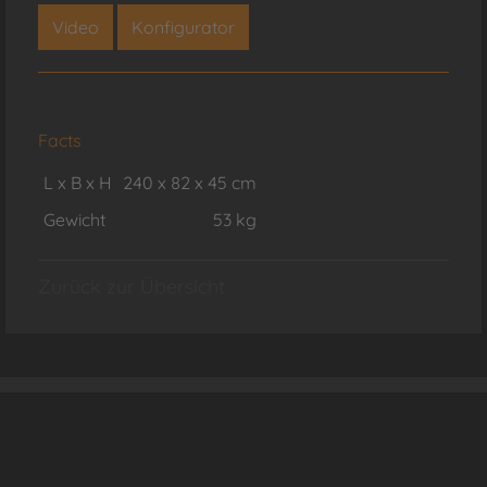
Video
Konfigurator
Facts
L x B x H
240 x 82 x 45 cm
Gewicht
53 kg
Zurück zur Übersicht