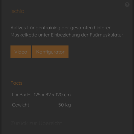
Ischio
Aktives Längentraining der gesamten hinteren
Muskelkette unter Einbeziehung der Fußmuskulatur.
Video
Konfigurator
Facts
L x B x H
125 x 82 x 120 cm
Gewicht
50 kg
Zurück zur Übersicht