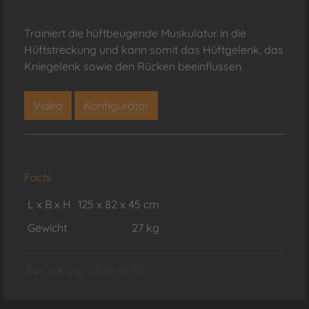
Trainiert die hüftbeugende Muskulatur in die
Hüftstreckung und kann somit das Hüftgelenk, das
Kniegelenk sowie den Rücken beeinflussen.
Video
Konfigurator
Facts
L x B x H
125 x 82 x 45 cm
Gewicht
27 kg
Zurück zur Übersicht