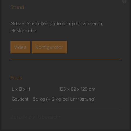
Stand
Aktives Muskellängentraining der vorderen
Muskelkette.
Video
Konfigurator
Facts
L x B x H
125 x 82 x 120 cm
Gewicht
56 kg (+ 2 kg bei Umrüstung)
Zurück zur Übersicht