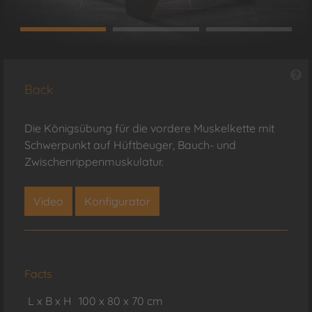
Back
Die Königsübung für die vordere Muskelkette mit
Schwerpunkt auf Hüftbeuger, Bauch- und
Zwischenrippenmuskulatur.
Video
Konfigurator
Facts
L x B x H
100 x 80 x 70 cm