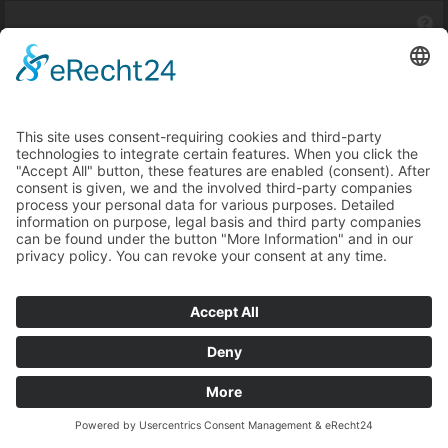
Rotator
Aktives Längentraining der vorderen diagonalen
Muskelkette. Kann die Rotationsfähigkeit der
Wirbelsäule verbessern und den Brustkorb öffnen.
Video
Konfigurator
Facts
L x B x H
240 x 73 x 95 cm
Gewicht
90 kg
Zurück zur Übersicht