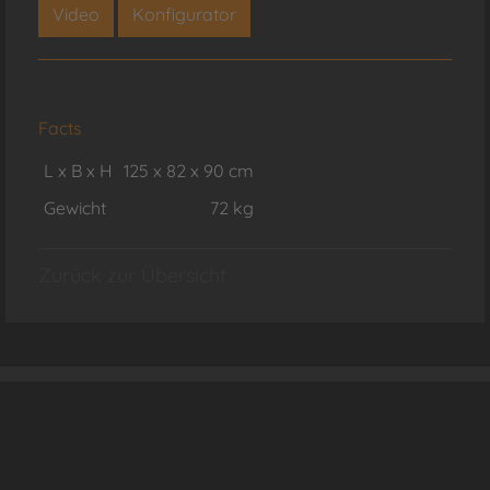
Video
Konfigurator
Facts
L x B x H
125 x 82 x 90 cm
Gewicht
72 kg
Zurück zur Übersicht