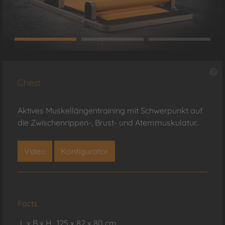
Chest
Aktives Muskellängentraining mit Schwerpunkt auf
die Zwischenrippen-, Brust- und Atemmuskulatur..
Video
Konfigurator
Facts
L x B x H
125 x 82 x 80 cm