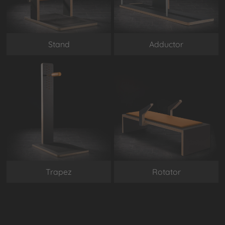
Stand
Adductor
Trapez
Rotator