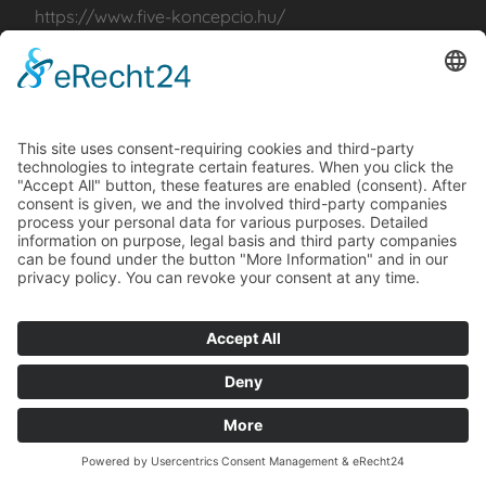
https://www.five-koncepcio.hu/
Kontakt
Five-Konzept GmbH & Co. KG
Seemühle 26
78183 Hüfingen
Tel. +49 771 / 9294 1230
Fax +49 771 / 9294 1239
E-Mail: fiveinfo@milongroup.com